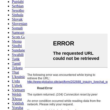
Punjabi
Serbian
Sesotho
Sinhala
Slovak
Slovenian
Somali
Samoan
Scots Gaelic
Shona
Sindhi
Sundanese
Swahili
Tajik
Tamil
Telugu
Thai
Ukrainian
Urdu
Uzbek
Vietnamese
Welsh
Xhosa
Yiddish
Yoruba