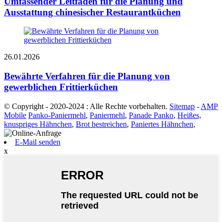
Umfassender Leitfaden für die Planung und
Ausstattung chinesischer Restaurantküchen
26.01.2026
Bewährte Verfahren für die Planung von
gewerblichen Frittierküchen
© Copyright - 2020-2024 : Alle Rechte vorbehalten.
Sitemap
-
AMP
Mobile
Panko-Paniermehl
,
Paniermehl
,
Panade Panko
,
Heißes,
knuspriges Hähnchen
,
Brot bestreichen
,
Paniertes Hähnchen
,
E-Mail senden
x